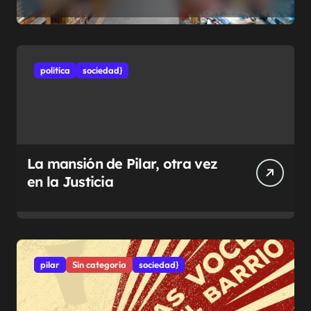
municipales
politíca
sociedad}
La mansión de Pilar, otra vez
en la Justicia
pilar
Sin categoría
sociedad}