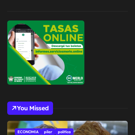
You Missed
ECONOMIA
pilar
politíca