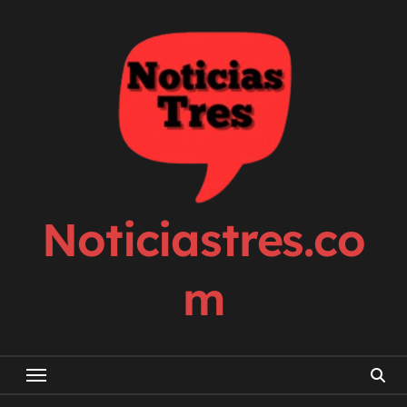
Skip
to
content
Noticiastres.co
m