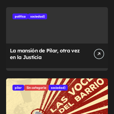
politíca
sociedad}
La mansión de Pilar, otra vez
en la Justicia
pilar
Sin categoría
sociedad}