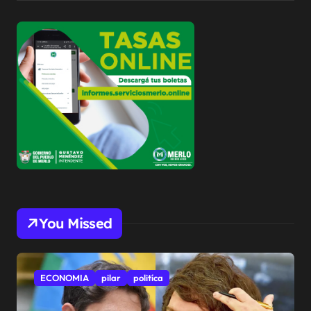
You Missed
ECONOMIA
pilar
politíca