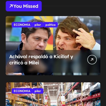
You Missed
ECONOMIA
pilar
politíca
Achával respaldó a Kicillof y
criticó a Milei
ECONOMIA
pilar