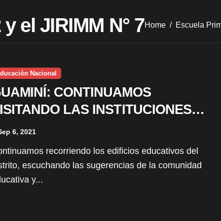
 y el JIRIMM N° 7
Home
Escuela Prim
ducación Nacional
UAMINÍ: CONTINUAMOS
ISITANDO LAS INSTITUCIONES
DUCATIVAS DEL DISTRITO
Sep 6, 2021
strito, escuchando las sugerencias de la comunidad
ucativa y...