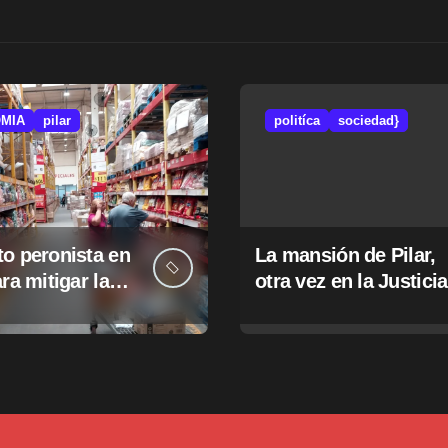
MIA
pilar
politíca
sociedad}
o peronista en
La mansión de Pilar,
ara mitigar la
otra vez en la Justicia
e tasas
pales