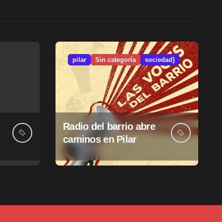
pilar
Sin categoría
sociedad}
Radio del barrio abre
caminos en Pilar