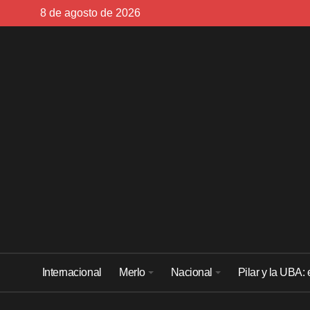
Skip
8 de agosto de 2026
to
content
Internacional
Merlo
Nacional
Pilar y la UBA: