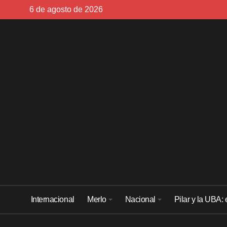
Skip
6 de agosto de 2026
to
content
Internacional
Merlo
Nacional
Pilar y la UBA: