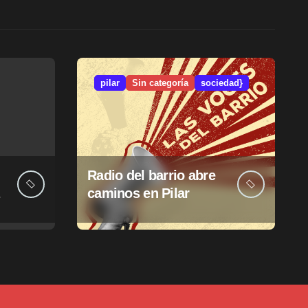
pilar
Sin categoría
sociedad}
Radio del barrio abre
caminos en Pilar