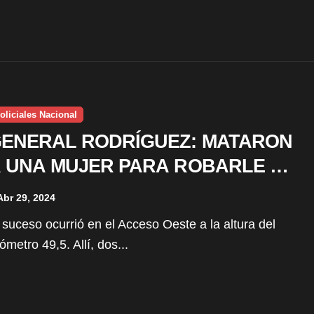
oliciales Nacional
ENERAL RODRÍGUEZ: MATARON
 UNA MUJER PARA ROBARLE LA
MOTO
Abr 29, 2024
lómetro 49,5. Allí, dos...