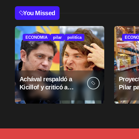
You Missed
ECONOMIA
pilar
politíca
ECONO
Achával respaldó a
Proyect
Kicillof y criticó a
Pilar p
Milei
suba d
munici