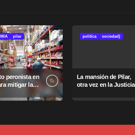
MIA
pilar
politíca
sociedad}
o peronista en
La mansión de Pilar,
ara mitigar la
otra vez en la Justicia
e tasas
pales