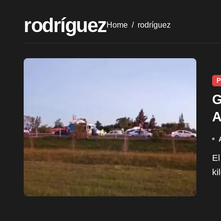
rodríguez
Home
rodríguez
P
G
A
El suceso ocurrió en el Acceso Oeste a la altura del
ki