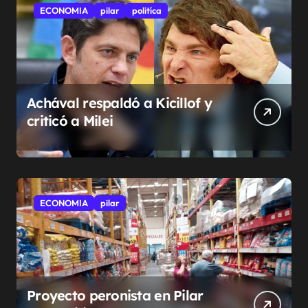
ECONOMIA
pilar
politíca
Achával respaldó a Kicillof y
criticó a Milei
ECONOMIA
pilar
Proyecto peronista en Pilar