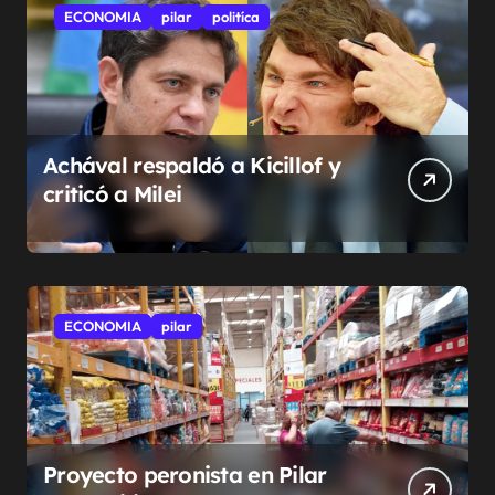
ECONOMIA
pilar
politíca
Achával respaldó a Kicillof y
criticó a Milei
ECONOMIA
pilar
Proyecto peronista en Pilar