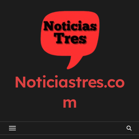
Skip
to
content
Noticiastres.co
m