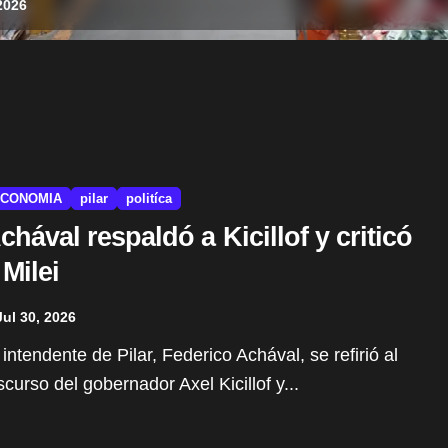
icipales
2026
CONOMIA
pilar
politíca
chával respaldó a Kicillof y criticó
 Milei
Jul 30, 2026
scurso del gobernador Axel Kicillof y...