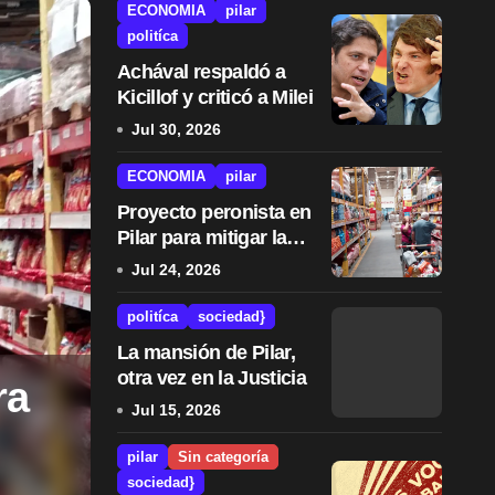
ECONOMIA
pilar
politíca
politíca
sociedad}
Achával respaldó a
Kicillof y criticó a Milei
Jul 30, 2026
ECONOMIA
pilar
Proyecto peronista en
Pilar para mitigar la
suba de tasas
Jul 24, 2026
municipales
politíca
sociedad}
La mansión de Pilar,
otra vez en la Justicia
ra
La mansión de Pilar
Jul 15, 2026
Justicia
pilar
Sin categoría
sociedad}