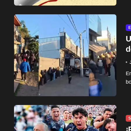
E
U
d
En plena ola de frío polar que azota el conurbano
bo
S
¡