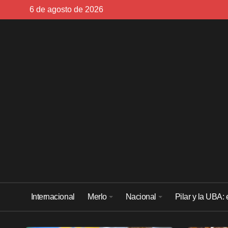
Skip
6 de agosto de 2026
to
content
Internacional
Merlo
Nacional
Pilar y la UBA: