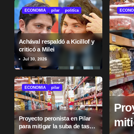
ECONOMIA
pilar
politíca
ECONO
Achával respaldó a Kicillof y
criticó a Milei
Jul 30, 2026
ECONOMIA
pilar
ó a Kicillof y
Pro
Proyecto peronista en Pilar
miti
para mitigar la suba de tasas