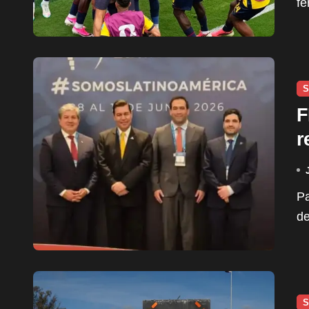
fe
S
F
r
Paraguay fue galardonado con el premio “Revelación
de
S