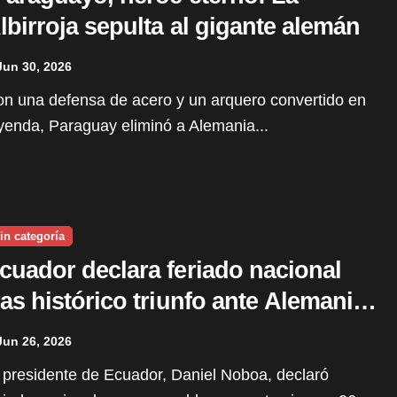
lbirroja sepulta al gigante alemán
Jun 30, 2026
yenda, Paraguay eliminó a Alemania...
in categoría
cuador declara feriado nacional
ras histórico triunfo ante Alemania
n el Mundial 2026
Jun 26, 2026