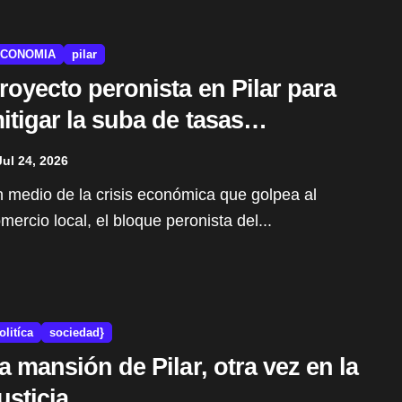
CONOMIA
pilar
royecto peronista en Pilar para
itigar la suba de tasas
unicipales
Jul 24, 2026
mercio local, el bloque peronista del...
olitíca
sociedad}
a mansión de Pilar, otra vez en la
usticia