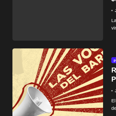
La investigación por la millonaria mansión de Pilar
vi
p
R
P
El 11 de julio, desde la radio de la Biblioteca Palabras
de