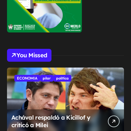
You Missed
ECONOMIA
pilar
politíca
Achával respaldó a Kicillof y
criticó a Milei