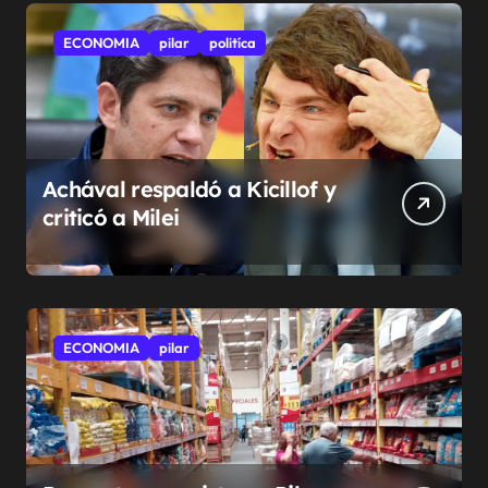
ECONOMIA
pilar
politíca
Achával respaldó a Kicillof y
criticó a Milei
ECONOMIA
pilar