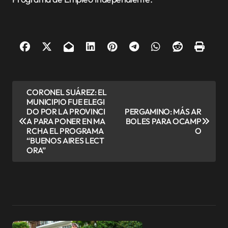
N
CORONEL SUÁREZ: EL
MUNICIPIO FUE ELEGI
a
DO POR LA PROVINCI
PERGAMINO: MÁS AR
v
A PARA PONER EN MA
BOLES PARA OCAMP
RCHA EL PROGRAMA
O
e
“BUENOS AIRES LECT
ORA”
g
a
c
i
ó