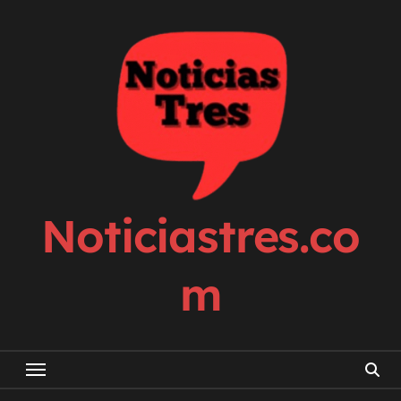
Skip
to
content
Noticiastres.co
m