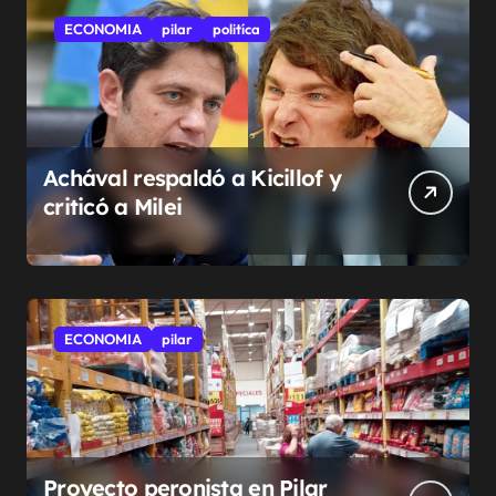
ECONOMIA
pilar
politíca
Achával respaldó a Kicillof y
criticó a Milei
ECONOMIA
pilar
Proyecto peronista en Pilar