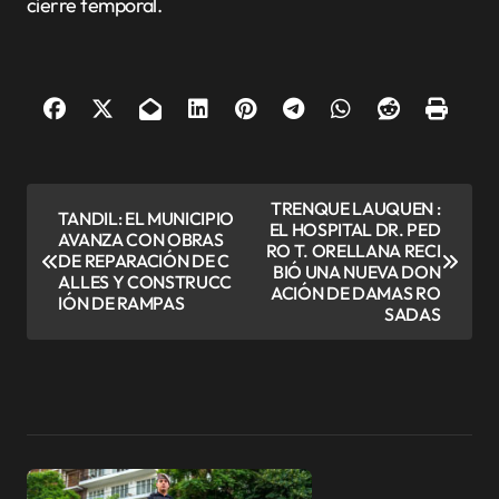
cierre temporal.
N
TRENQUE LAUQUEN :
TANDIL: EL MUNICIPIO
EL HOSPITAL DR. PED
a
AVANZA CON OBRAS
RO T. ORELLANA RECI
DE REPARACIÓN DE C
v
BIÓ UNA NUEVA DON
ALLES Y CONSTRUCC
ACIÓN DE DAMAS RO
IÓN DE RAMPAS
e
SADAS
g
a
c
i
ó