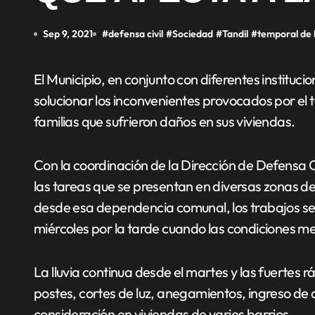
Sep 9, 2021
#
defensa civil
#
Sociedad
#
Tandil
#
temporal de l
El Municipio, en conjunto con diferentes instituciones y organismos de la ciudad, trabaja para
solucionar los inconvenientes provocados por el t
familias que sufrieron daños en sus viviendas.
Con la coordinación de la Dirección de Defensa C
las tareas que se presentan en diversas zonas d
desde esa dependencia comunal, los trabajos se
miércoles por la tarde cuando las condiciones 
La lluvia continua desde el martes y las fuertes 
postes, cortes de luz, anegamientos, ingreso de 
consideración en viviendas de varios barrios.