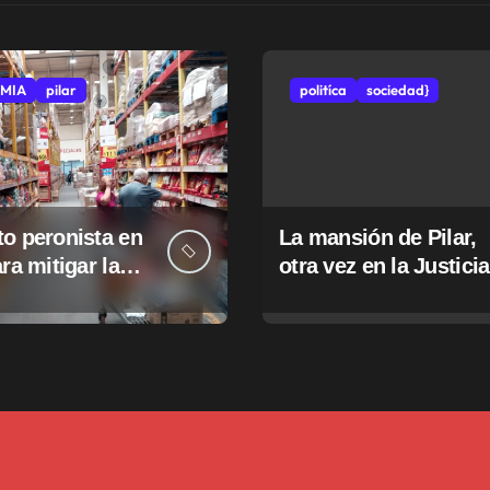
MIA
pilar
politíca
sociedad}
o peronista en
La mansión de Pilar,
ara mitigar la
otra vez en la Justicia
e tasas
pales