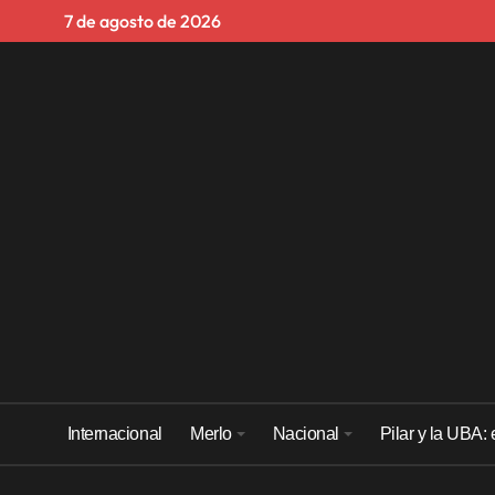
Skip
7 de agosto de 2026
to
content
Internacional
Merlo
Nacional
Pilar y la UBA: