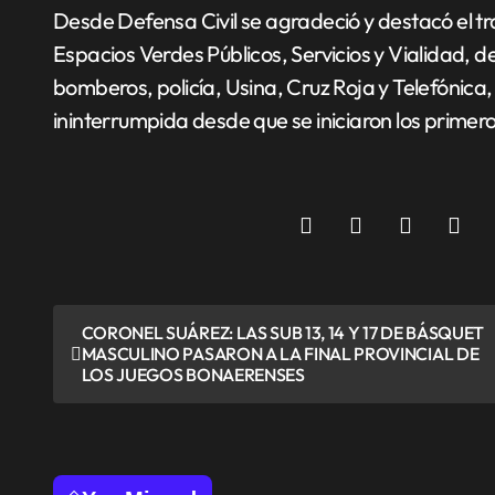
Desde Defensa Civil se agradeció y destacó el tr
Espacios Verdes Públicos, Servicios y Vialidad, 
bomberos, policía, Usina, Cruz Roja y Telefónic
ininterrumpida desde que se iniciaron los primer
N
CORONEL SUÁREZ: LAS SUB 13, 14 Y 17 DE BÁSQUET
MASCULINO PASARON A LA FINAL PROVINCIAL DE
a
LOS JUEGOS BONAERENSES
v
e