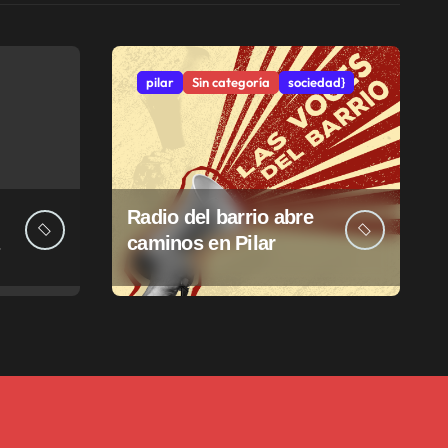
pilar
Sin categoría
sociedad}
Radio del barrio abre
caminos en Pilar