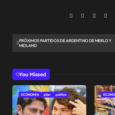
N
PRÓXIMOS PARTIDOS DE ARGENTINO DE MERLO Y
MIDLAND
a
v
e
You Missed
g
a
ECONOMIA
pilar
politíca
ECONO
c
i