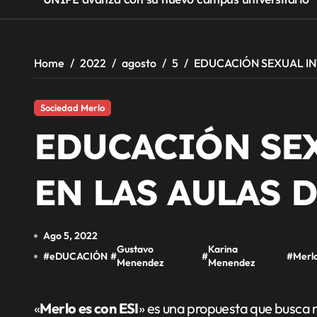
Home
2022
agosto
5
EDUCACIÓN SEXUAL IN
Sociedad Merlo
EDUCACIÓN SE
EN LAS AULAS 
Ago 5, 2022
Gustavo
Karina
#
eDUCACIÓN
#
#
#
Merl
Menendez
Menendez
«
Merlo es con ESI
» es una propuesta que busca m