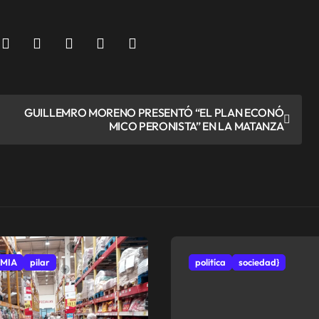
GUILLEMRO MORENO PRESENTÓ “EL PLAN ECONÓ
MICO PERONISTA” EN LA MATANZA
MIA
pilar
politíca
sociedad}