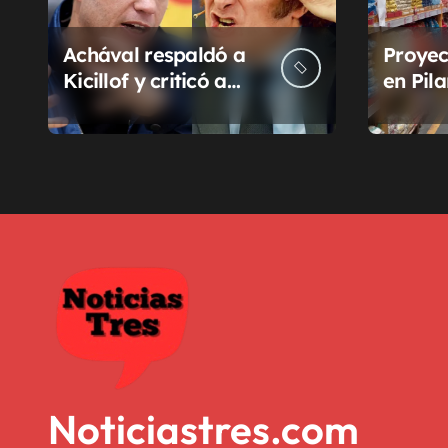
ó
Achával respaldó a
Proyec
n
Kicillof y criticó a
en Pil
d
Milei
la sub
munici
e
e
n
t
r
a
d
Noticiastres.com
a