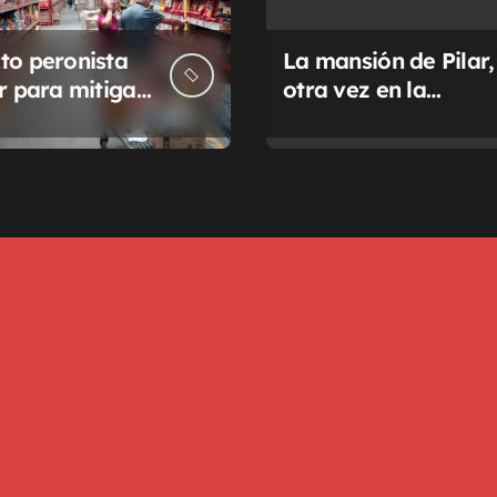
to peronista
La mansión de Pilar,
ar para mitigar
otra vez en la
a de tasas
Justicia
pales