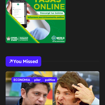
You Missed
ECONOMIA
pilar
politíca