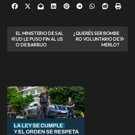
N
EL MINISTERIO DE SAL
¿QUERÉS SER BOMBE
UD LE PUSO FIN AL US
RO VOLUNTARIO DE
a
O DE BARBIJO
MERLO?
v
e
g
a
c
i
ó
n
d