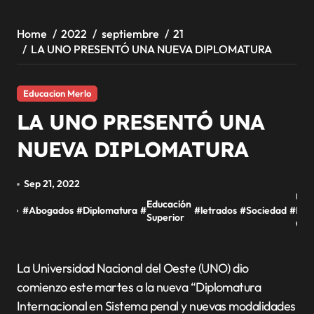
Home
2022
septiembre
21
LA UNO PRESENTÓ UNA NUEVA DIPLOMATURA
Educacion Merlo
LA UNO PRESENTÓ UNA
NUEVA DIPLOMATURA
Sep 21, 2022
Uni
Educación
#
Abogados
#
Diplomatura
#
#
letrados
#
Sociedad
#
Naci
Superior
Oes
La Universidad Nacional del Oeste (UNO) dio
comienzo este martes a la nueva “Diplomatura
Internacional en Sistema penal y nuevas modalidades