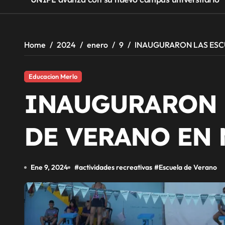
Home
2024
enero
9
INAUGURARON LAS ESC
Educacion Merlo
INAUGURARON 
DE VERANO EN
Ene 9, 2024
#
actividades recreativas
#
Escuela de Verano