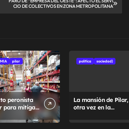
PARO DE “EMPRESA DEL OESTE”: AFECTÓ EL SERVI
CIO DE COLECTIVOS EN ZONA METROPOLITANA
MIA
pilar
politíca
sociedad}
to peronista
La mansión de Pilar,
ar para mitigar
otra vez en la
a de tasas
Justicia
pales