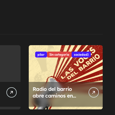
pilar
Sin categoría
sociedad}
Radio del barrio
abre caminos en
Pilar