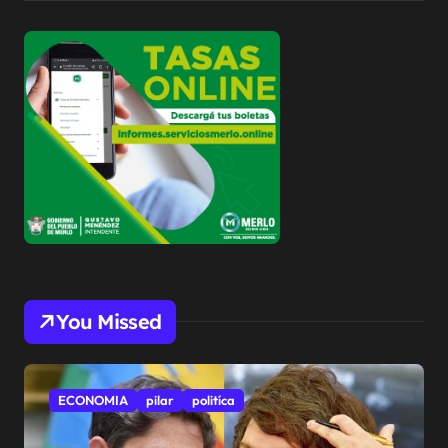
You Missed
ECONOMIA
pilar
politíca