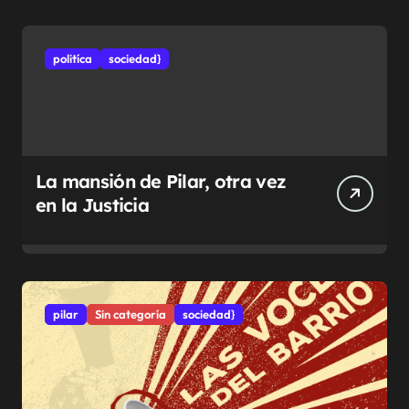
politíca
sociedad}
La mansión de Pilar, otra vez
en la Justicia
pilar
Sin categoría
sociedad}