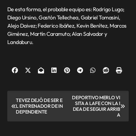
De esta forma, el probable equipo es: Rodrigo Lugo;
Diego Ursino, Gastón Tellechea, Gabriel Tomasini,
Alejo Daivez; Federico Ibáñez, Kevin Benítez, Marcos
Giménez, Martín Caramuto; Alan Salvador y
Landaburu.
N
DEPORTIVO MERLO VI
TEVEZ DEJÓ DE SER E
SITA A LAFE CON LA I
a
L ENTRENADOR DE IN
DEA DE SEGUIR ARRIB
DEPENDIENTE
v
A
e
g