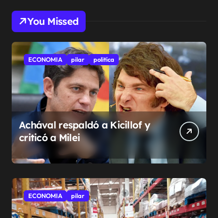
You Missed
ECONOMIA
pilar
politíca
Achával respaldó a Kicillof y
criticó a Milei
ECONOMIA
pilar