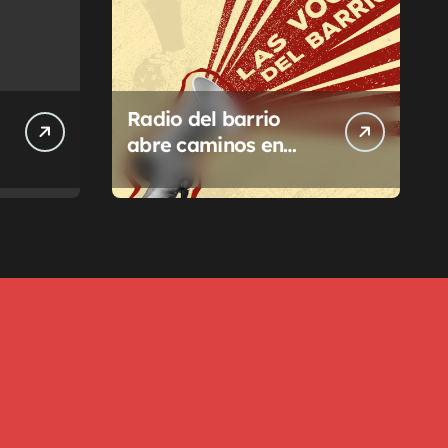
Radio del barrio
abre caminos en
Pilar