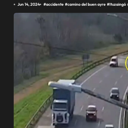
Jun 14, 2024
#
accidente
#
camino del buen ayre
#
Ituzaingó