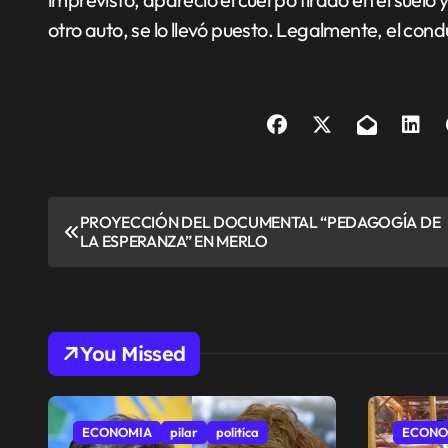
otro auto, se lo llevó puesto. Legalmente, el con
N
PROYECCIÓN DEL DOCUMENTAL “PEDAGOGÍA DE
LA ESPERANZA” EN MERLO
a
v
e
You Missed
g
a
ECONOMIA
pilar
politíca
ECONO