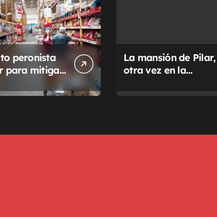
to peronista
La mansión de Pilar,
ar para mitigar
otra vez en la
a de tasas
Justicia
pales