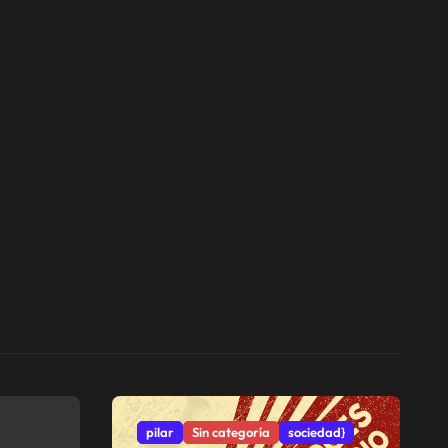
pilar
Sin categoría
sociedad}