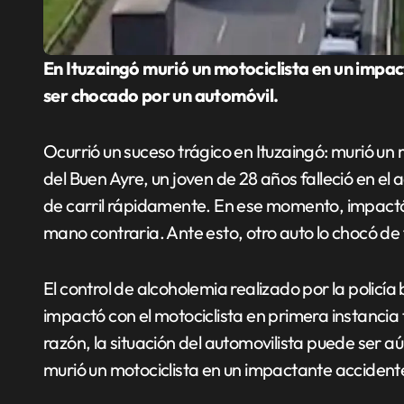
En Ituzaingó murió un motociclista en un impactante accidente: un joven de 28 años falleció al
ser chocado por un automóvil.
Ocurrió un suceso trágico en Ituzaingó: murió un
del Buen Ayre, un joven de 28 años falleció en el 
de carril rápidamente. En ese momento, impactó
mano contraria. Ante esto, otro auto lo chocó de 
El control de alcoholemia realizado por la policí
impactó con el motociclista en primera instancia
razón, la situación del automovilista puede ser 
murió un motociclista en un impactante accident