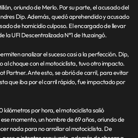
tillán, oriundo de Merlo. Por su parte, el acusado del
s Andres Dip. Además, quedó aprehendido y acusado
ado de homicidio culposo. El encargado de llevar
 de la UFI Descentralizada N°1 de Ituzaingó.
 permiten analizar el suceso casi a la perfección. Dip,
al choque con el motociclista, tuvo otro impacto.
t Partner. Ante esto, se abrió de carril, para evitar
ta que iba por el carril rápido, fue impactado por
0 kilómetros por hora, el motociclista salió
En ese momento, un hombre de 69 años, oriundo de
acer nada para no arrollar al motociclista. De
 y, pese a intentar esquivarlo, además de chocar a