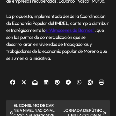
de empresas recuperadas, Eduardo “Vasco” Murúa.
La propuesta, implementada desde la Coordinación
de Economía Popular del IMDEL, contempla distribuir
estratégicamente lo
s “Almacenes de Barrios”
, que
son los puntos de comercialización que se
desarrollarán en viviendas de trabajadoras y
trabajadores de la economía popular de Moreno que
se sumen a la iniciativa.
N
EL CONSUMO DE CAR
NE A NIVEL NACIONAL
JORNADA DE FÚTBO
a
CAYÓ A SU PEOR NIVE
L EN LA COLONIAL