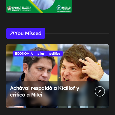
You Missed
ECONOMIA
pilar
politíca
Achával respaldó a Kicillof y
criticó a Milei