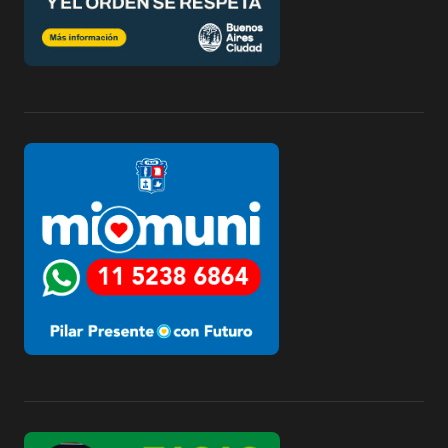
e
e
n
t
r
a
d
a
s