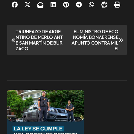
N
TRIUNFAZO DE ARGE
EL MINISTRO DE ECO
NTINO DE MERLO ANT
NOMÍA BONAERENSE
a
E SAN MARTÍN DE BUR
APUNTÓ CONTRA MIL
v
ZACO
EI
e
g
a
c
i
ó
n
d