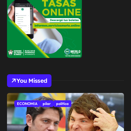
You Missed
ECONOMIA
pilar
politíca