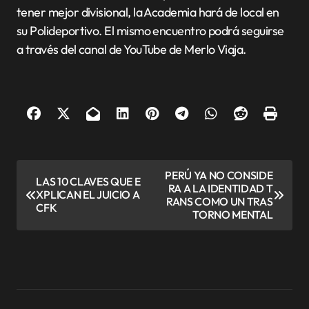
tener mejor divisional, la Academia hará de local en
su Polideportivo. El mismo encuentro podrá seguirse
a través del canal de YouTube de Merlo Viaja.
N
PERÚ YA NO CONSIDE
LAS 10 CLAVES QUE E
RA A LA IDENTIDAD T
a
XPLICAN EL JUICIO A
RANS COMO UN TRAS
CFK
v
TORNO MENTAL
e
g
a
c