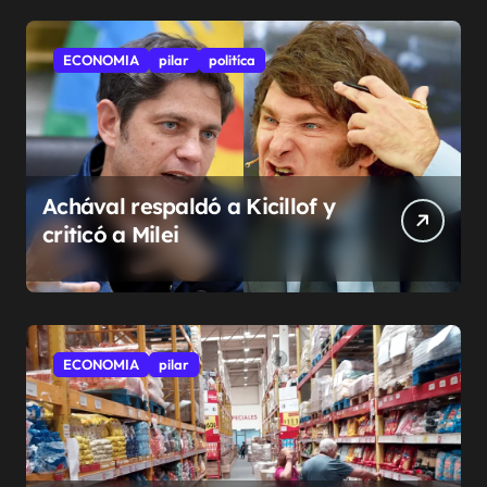
ECONOMIA
pilar
politíca
Achával respaldó a Kicillof y
criticó a Milei
ECONOMIA
pilar