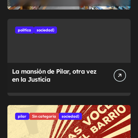
municipales
politíca
sociedad}
La mansión de Pilar, otra vez
en la Justicia
pilar
Sin categoría
sociedad}