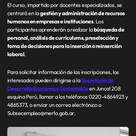
El curso, impartido por docentes especializados, se
centrará en la
gestión y administración de recursos
humanos en empresas e instituciones
. Los
participantes aprenderán a realizar la
búsqueda de
personal, análisis de currículums, preselección y
toma de decisiones para la inserción o reinserción
laboral
.
Para solicitar información de las inscripciones, los
interesados pueden dirigirse a la
Secretaría de
Desarrollo Económico Sustentable
en Juncal 208
esquina Perú, llamar a los teléfonos 0220-4864923 y
4865373, o enviar un correo electrónico a
Subsecempleo@merlo.gob.ar.