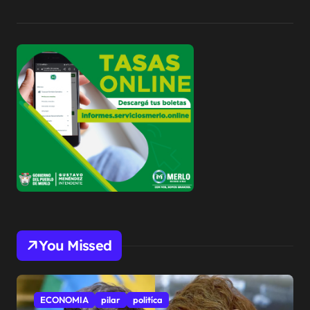
You Missed
ECONOMIA
pilar
politíca