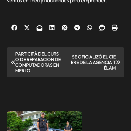
ventas en línea y habilidades para emprender.
N
PARTICIPÁ DEL CURS
SE OFICIALIZÓ EL CIE
O DE REPARACIÓN DE
a
RRE DE LA AGENCIA T
COMPUTADORAS EN
ÉLAM
v
MERLO
e
g
a
c
i
ó