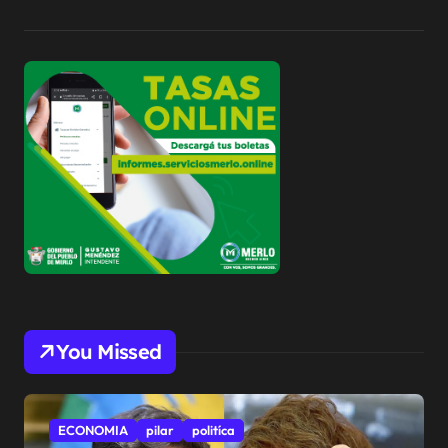
You Missed
ECONOMIA
pilar
politíca