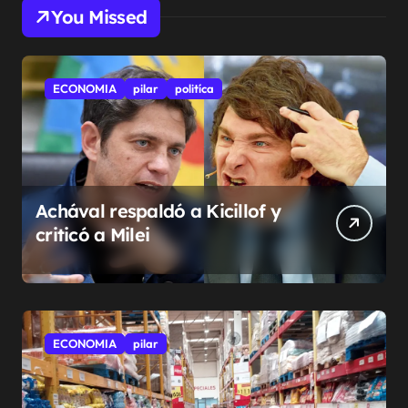
You Missed
ECONOMIA
pilar
politíca
Achával respaldó a Kicillof y
criticó a Milei
ECONOMIA
pilar