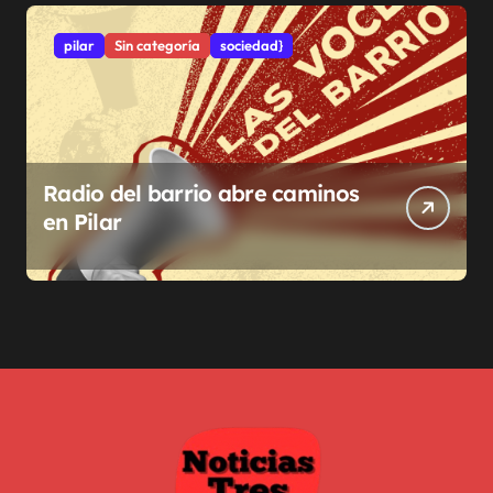
pilar
Sin categoría
sociedad}
Radio del barrio abre caminos
en Pilar