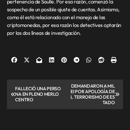
pertenencia de Saulle. Por esa razón, comenzó la
sospecha de un posible ajuste de cuentas. Asimismo,
como él está relacionado con el manejo de las
criptomonedas, por esa razón los detectives optarán
por las dos líneas de investigación.
N
DEMANDARON A MIL
FALLECIÓ UNA PERSO
EI POR APOLOGÍA DE
a
NA EN PLENO MERLO
L TERRORISMO DE ES
CENTRO
v
TADO
e
g