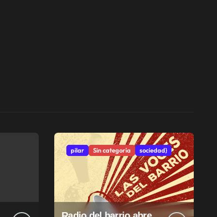
pilar
Sin categoría
sociedad}
Radio del barrio abre