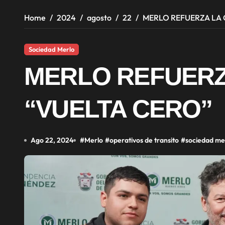
Home
2024
agosto
22
MERLO REFUERZA LA
Sociedad Merlo
MERLO REFUERZ
“VUELTA CERO”
Ago 22, 2024
#
Merlo
#
operativos de transito
#
sociedad me