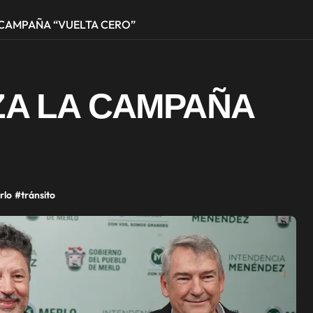
 CAMPAÑA “VUELTA CERO”
A LA CAMPAÑA
rlo
#
tránsito