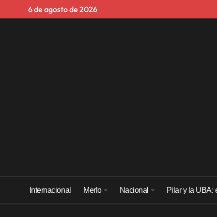
Skip
6 de agosto de 2026
to
content
Internacional
Merlo
Nacional
Pilar y la UBA: