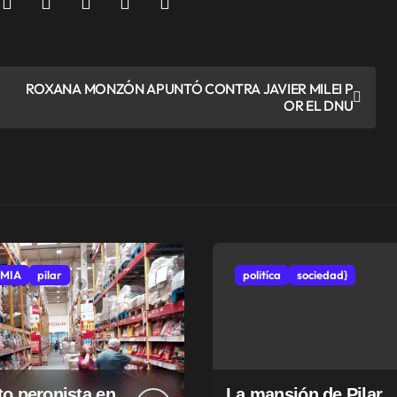
ROXANA MONZÓN APUNTÓ CONTRA JAVIER MILEI P
OR EL DNU
MIA
pilar
politíca
sociedad}
o peronista en
La mansión de Pilar,