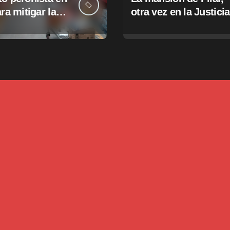
ara mitigar la
otra vez en la Justicia
e tasas
pales