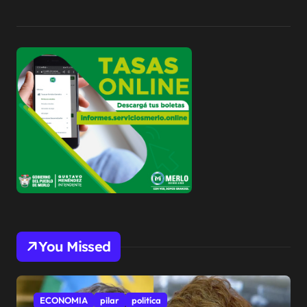
You Missed
ECONOMIA
pilar
politíca