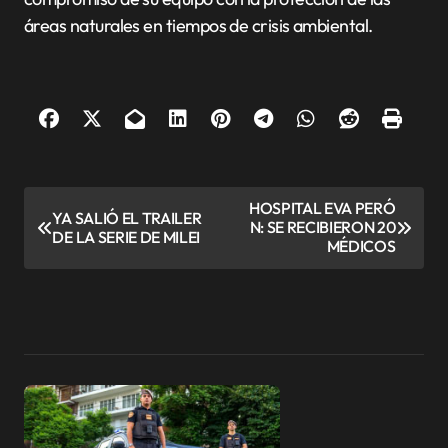
áreas naturales en tiempos de crisis ambiental.
N
HOSPITAL EVA PERÓ
YA SALIÓ EL TRAILER
N: SE RECIBIERON 20
a
DE LA SERIE DE MILEI
MÉDICOS
v
e
g
a
c
i