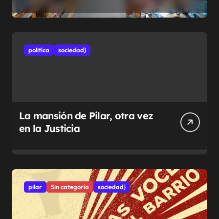
municipales
politíca
sociedad}
La mansión de Pilar, otra vez
en la Justicia
pilar
Sin categoría
sociedad}