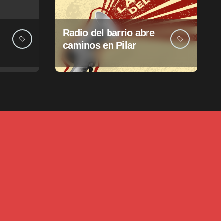
Radio del barrio abre
caminos en Pilar