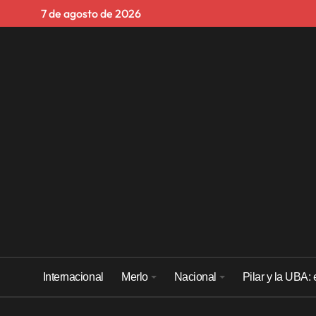
Skip
7 de agosto de 2026
to
content
Internacional
Merlo
Nacional
Pilar y la UBA: