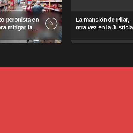
o peronista en
La mansión de Pilar,
ara mitigar la
otra vez en la Justicia
e tasas
pales