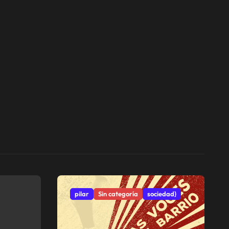
pilar
Sin categoría
sociedad}