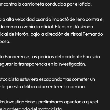
ar contra la camioneta conducida por el oficial.
ba a alta velocidad cuando impactó de lleno contra el
da como un vehículo oficial. El caso está siendo
cial de Morón, bajo la dirección del fiscal Fernando
lposo.
ía Bonaerense, las pericias del accidente han sido
urar la transparencia en la investigación.
motociclista estuviera escapando tras cometer un
 interpuesto deliberadamente en su camino.
las investigaciones preliminares apuntan a que el
jo arriesgado del motociclista.