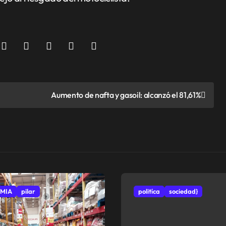
Aumento de nafta y gasoil: alcanzó el 81,61%
MIA
pilar
politíca
sociedad}