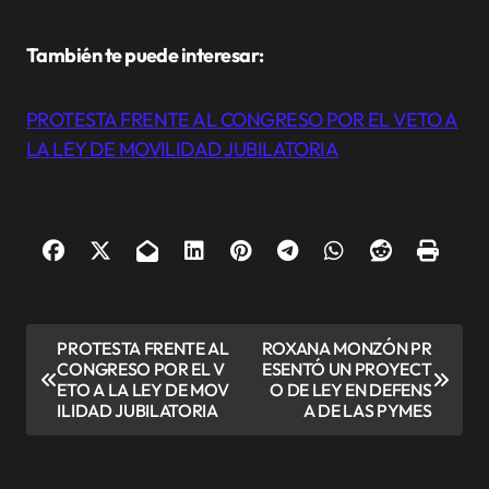
También te puede interesar:
PROTESTA FRENTE AL CONGRESO POR EL VETO A
LA LEY DE MOVILIDAD JUBILATORIA
N
PROTESTA FRENTE AL
ROXANA MONZÓN PR
CONGRESO POR EL V
ESENTÓ UN PROYECT
a
ETO A LA LEY DE MOV
O DE LEY EN DEFENS
v
ILIDAD JUBILATORIA
A DE LAS PYMES
e
g