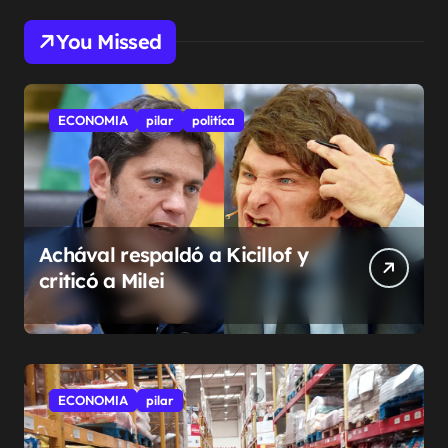
You Missed
ECONOMIA
pilar
politíca
Achával respaldó a Kicillof y
criticó a Milei
ECONOMIA
pilar