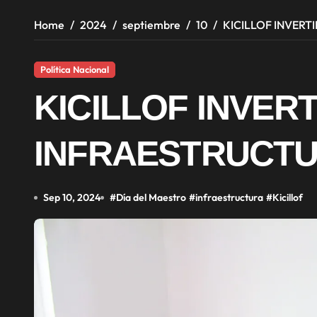
Home
2024
septiembre
10
KICILLOF INVERT
Política Nacional
KICILLOF INVER
INFRAESTRUCT
Sep 10, 2024
#
Día del Maestro
#
infraestructura
#
Kicillof