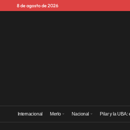
Skip
8 de agosto de 2026
to
content
Internacional
Merlo
Nacional
Pilar y la UBA: