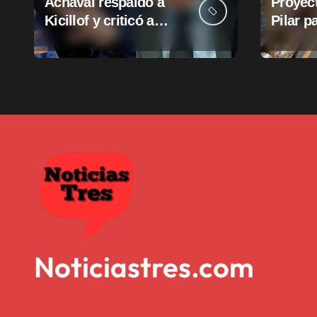
Achával respaldó a
Proyect
Kicillof y criticó a
Pilar p
n
Milei
suba d
d
munici
e
e
n
t
r
a
d
Noticiastres.com
a