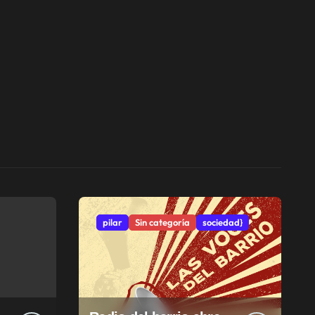
pilar
Sin categoría
sociedad}