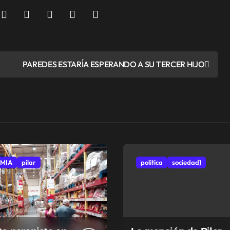
PAREDES ESTARÍA ESPERANDO A SU TERCER HIJO
MIA
pilar
politíca
sociedad}