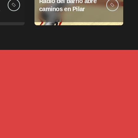
Radio del barrio abre
caminos en Pilar