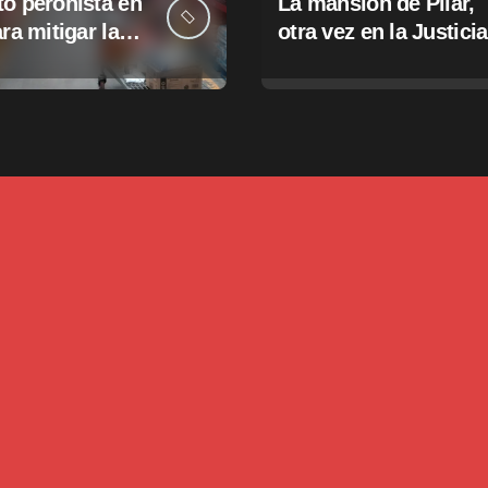
o peronista en
La mansión de Pilar,
ara mitigar la
otra vez en la Justicia
e tasas
pales