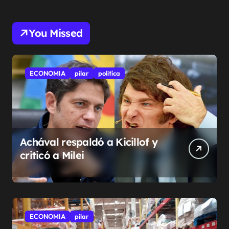
You Missed
ECONOMIA
pilar
politíca
Achával respaldó a Kicillof y
criticó a Milei
ECONOMIA
pilar