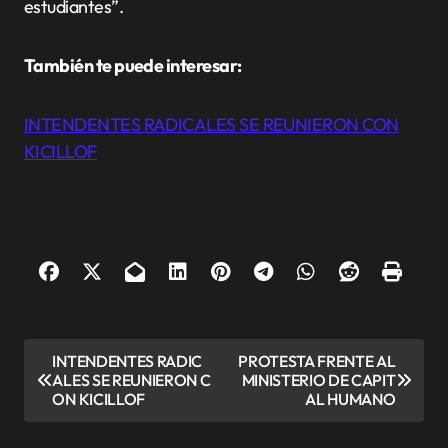
estudiantes”.
También te puede interesar:
INTENDENTES RADICALES SE REUNIERON CON
KICILLOF
N
INTENDENTES RADIC
PROTESTA FRENTE AL
ALES SE REUNIERON C
MINISTERIO DE CAPIT
a
ON KICILLOF
AL HUMANO
v