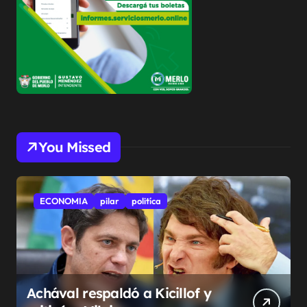
You Missed
ECONOMIA
pilar
politíca
Achával respaldó a Kicillof y