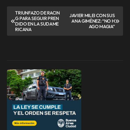
N
TRIUNFAZO DE RACIN
JAVIER MILEI CON SUS
G PARA SEGUIR PREN
a
ANA GIMÉNEZ: “NO H
DIDO EN LA SUDAME
AGO MAGIA”
v
RICANA
e
g
a
c
i
ó
n
d
e
e