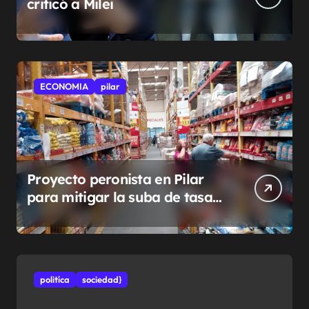
criticó a Milei
ECONOMIA
pilar
Proyecto peronista en Pilar
para mitigar la suba de tasas
municipales
politíca
sociedad}