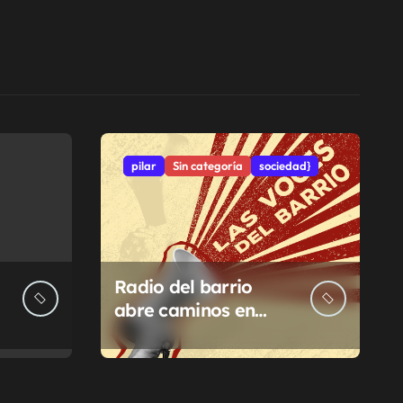
pilar
Sin categoría
sociedad}
Radio del barrio
abre caminos en
Pilar