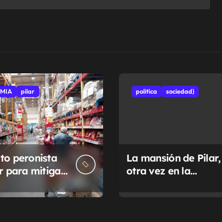
MIA
pilar
politíca
sociedad}
to peronista
La mansión de Pilar,
ar para mitigar
otra vez en la
a de tasas
Justicia
pales