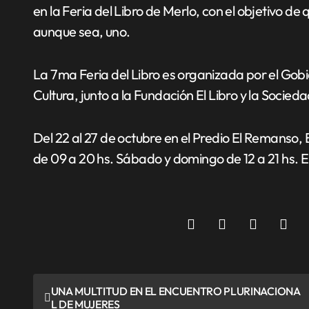
en la Feria del Libro de Merlo, con el objetivo d
aunque sea, uno.
La 7ma Feria del Libro es organizada por el Gobi
Cultura, junto a la Fundación El Libro y la Socie
Del 22 al 27 de octubre en el Predio El Remanso,
de 09 a 20 hs. Sábado y domingo de 12 a 21 hs. En
N
UNA MULTITUD EN EL ENCUENTRO PLURINACIONA
L DE MUJERES