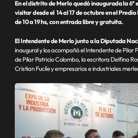
En el distrito de Merlo quedó inaugurada la 6° edición de la Expo de la Industria que se podrá
visitar desde el 14 al 17 de octubre en el Pred
de 10 a 19 hs, con entrada libre y gratuita.
El Intendente de Merlo junto a la Diputada N
inaugural y los acompañó el Intendente de Pilar F
de Pilar Patricio Colombo, la escritora Delfina Ros
Cristian Fucile y empresarios e industriales merle