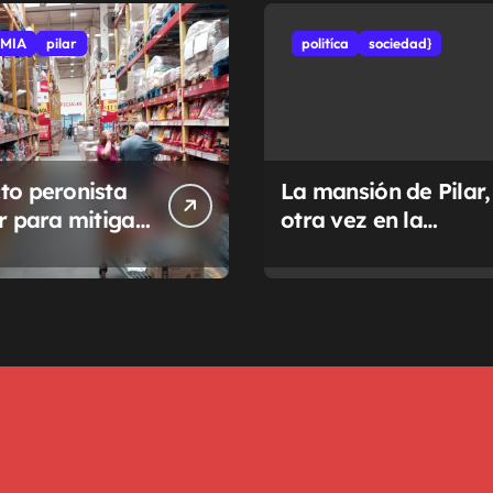
MIA
pilar
politíca
sociedad}
to peronista
La mansión de Pilar,
ar para mitigar
otra vez en la
a de tasas
Justicia
pales