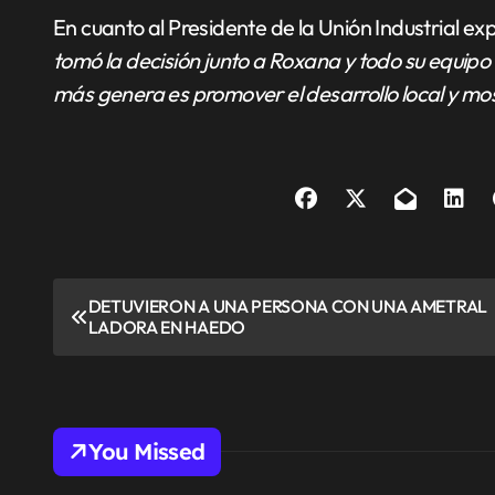
En cuanto al Presidente de la Unión Industrial ex
tomó la decisión junto a Roxana y todo su equipo
más genera es promover el desarrollo local y mos
N
DETUVIERON A UNA PERSONA CON UNA AMETRAL
LADORA EN HAEDO
a
v
e
You Missed
g