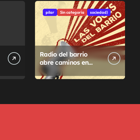
pilar
Sin categoría
sociedad}
Radio del barrio
abre caminos en
Pilar