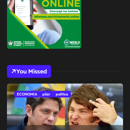
You Missed
ECONOMIA
pilar
politíca