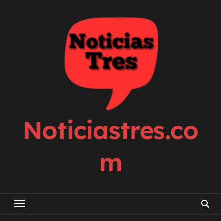
Skip
to
content
Noticiastres.co
m