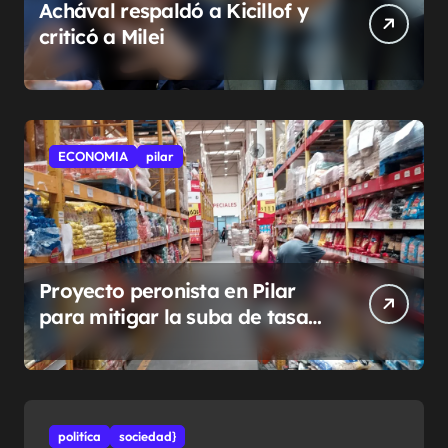
Achával respaldó a Kicillof y
criticó a Milei
ECONOMIA
pilar
Proyecto peronista en Pilar
para mitigar la suba de tasas
municipales
politíca
sociedad}