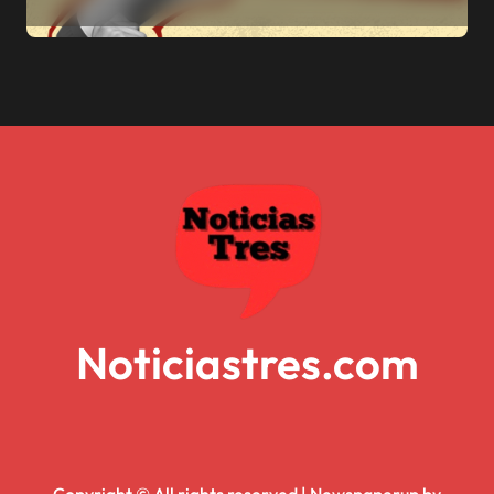
Noticiastres.com
Copyright © All rights reserved
|
Newspaperup
by