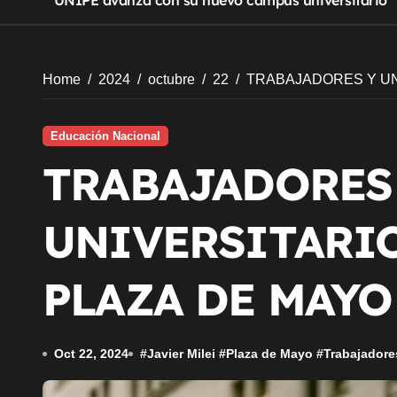
UNIPE avanza con su nuevo campus universitario
Home
2024
octubre
22
TRABAJADORES Y UN
Educación Nacional
TRABAJADORES
UNIVERSITARI
PLAZA DE MAYO
Oct 22, 2024
#
Javier Milei
#
Plaza de Mayo
#
Trabajadore