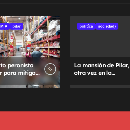
MIA
pilar
politíca
sociedad}
to peronista
La mansión de Pilar,
ar para mitigar
otra vez en la
a de tasas
Justicia
pales