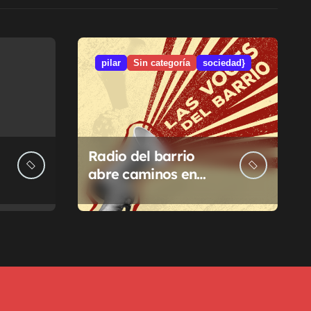
pilar
Sin categoría
sociedad}
Radio del barrio
abre caminos en
Pilar