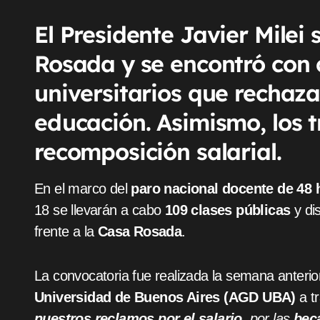
El Presidente Javier Milei 
Rosada y se encontró con 
universitarios que rechaza
educación. Asimismo, los 
recomposición salarial.
En el marco del
paro nacional docente de 48
18 se llevarán a cabo
109 clases públicas
y di
frente a la
Casa Rosada
.
La convocatoria fue realizada la semana anterior
Universidad de Buenos Aires (AGD UBA)
a t
nuestros reclamos por el salario
, por las
beca