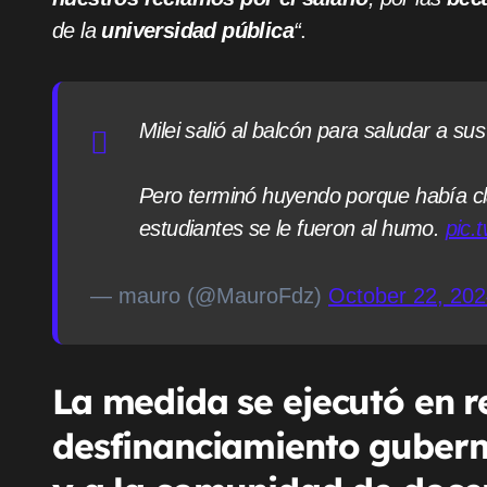
de la
universidad pública
“
.
Milei salió al balcón para saludar a s
Pero terminó huyendo porque había cl
estudiantes se le fueron al humo.
pic.
— mauro (@MauroFdz)
October 22, 20
La medida se ejecutó en r
desfinanciamiento guberna