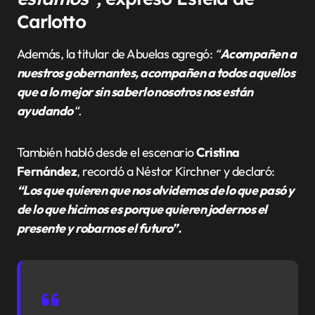
Carlotto
Además, la titular de Abuelas agregó:
“
Acompañen a
nuestros gobernantes, acompañen a todos aquellos
que a lo mejor sin saberlo nosotros nos están
ayudando
“.
También habló desde el escenario
Cristina
Fernández
, recordó a Néstor Kirchner y declaró:
“Los que quieren que nos olvidemos de lo que pasó y
de lo que hicimos es porque quieren jodernos el
presente y robarnos el futuro”.