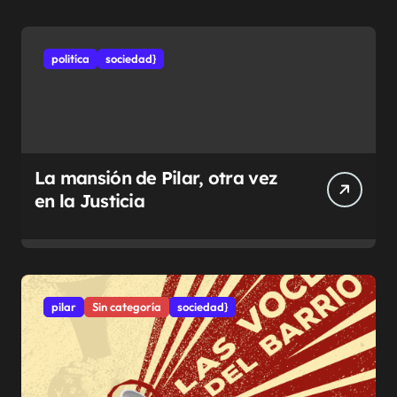
politíca
sociedad}
La mansión de Pilar, otra vez
en la Justicia
pilar
Sin categoría
sociedad}