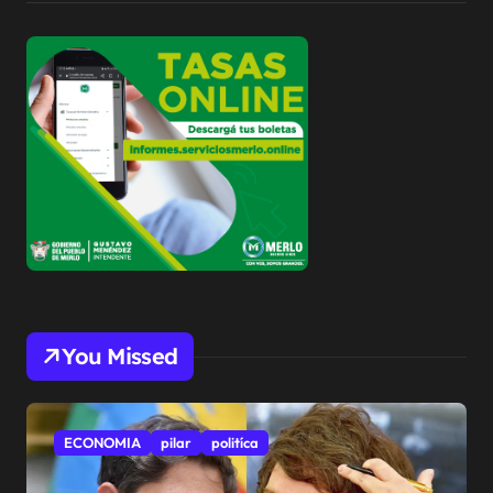
You Missed
ECONOMIA
pilar
politíca