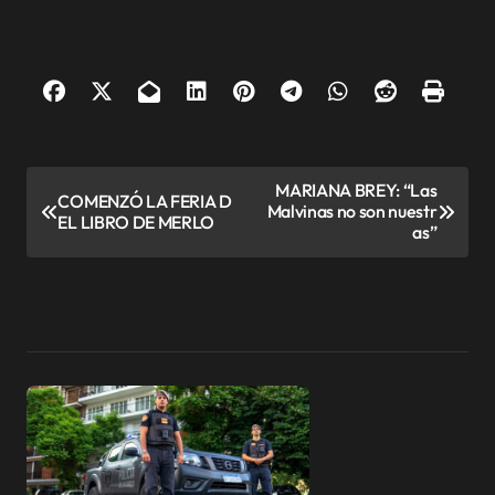
N
MARIANA BREY: “Las
COMENZÓ LA FERIA D
Malvinas no son nuestr
a
EL LIBRO DE MERLO
as”
v
e
g
a
c
i
ó