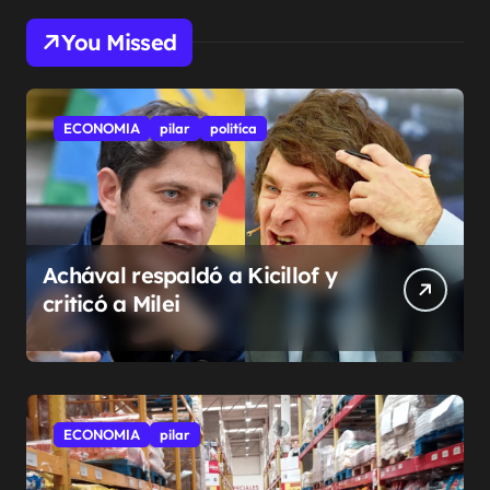
You Missed
ECONOMIA
pilar
politíca
Achával respaldó a Kicillof y
criticó a Milei
ECONOMIA
pilar