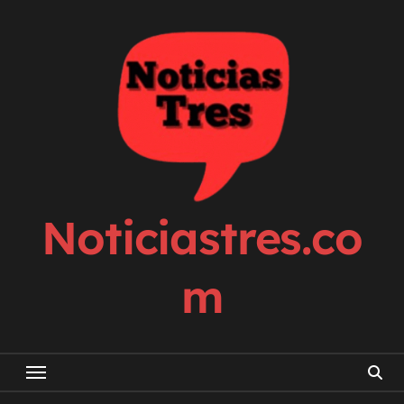
Skip
to
content
Noticiastres.co
m