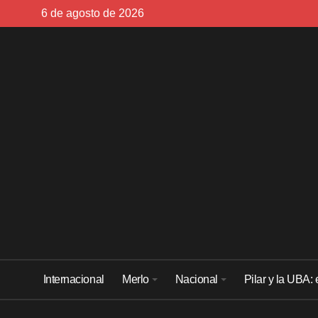
Skip
6 de agosto de 2026
to
content
Internacional
Merlo
Nacional
Pilar y la UBA: