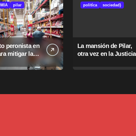
MIA
pilar
politíca
sociedad}
o peronista en
La mansión de Pilar,
ara mitigar la
otra vez en la Justicia
e tasas
pales