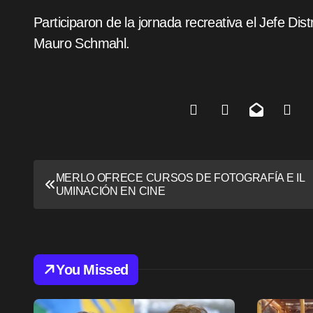
Participaron de la jornada recreativa el Jefe Dis
Mauro Schmahl.
N
MERLO OFRECE CURSOS DE FOTOGRAFÍA E IL
UMINACIÓN EN CINE
a
v
e
You Missed
g