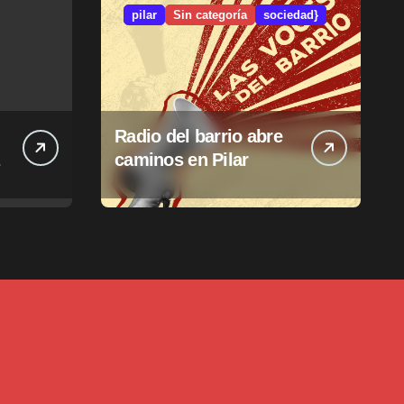
pilar
Sin categoría
sociedad}
Radio del barrio abre
caminos en Pilar