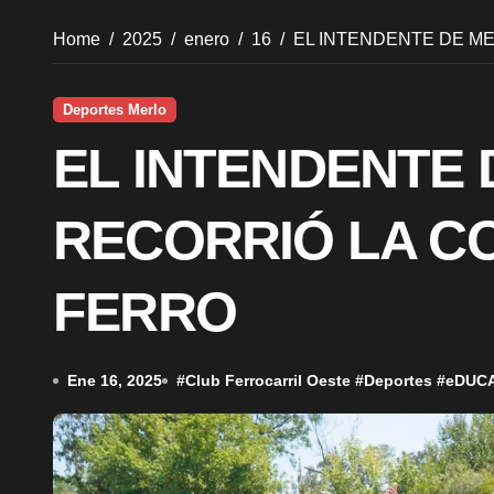
Home
2025
enero
16
EL INTENDENTE DE M
Deportes Merlo
EL INTENDENTE
RECORRIÓ LA C
FERRO
Ene 16, 2025
#
Club Ferrocarril Oeste
#
Deportes
#
eDUC