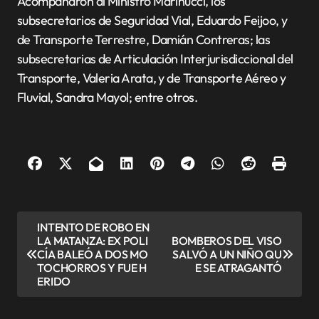
Acompañaron al Ministro Marinucci, los
subsecretarios de Seguridad Vial, Eduardo Feijoo, y
de Transporte Terrestre, Damián Contreras; las
subsecretarias de Articulación Interjurisdiccional del
Transporte, Valeria Arata, y de Transporte Aéreo y
Fluvial, Sandra Mayol; entre otros.
N
INTENTO DE ROBO EN
LA MATANZA: EX POLI
BOMBEROS DEL VISO
a
CÍA BALEÓ A DOS MO
SALVÓ A UN NIÑO QU
v
TOCHORROS Y FUE H
E SE ATRAGANTÓ
ERIDO
e
g