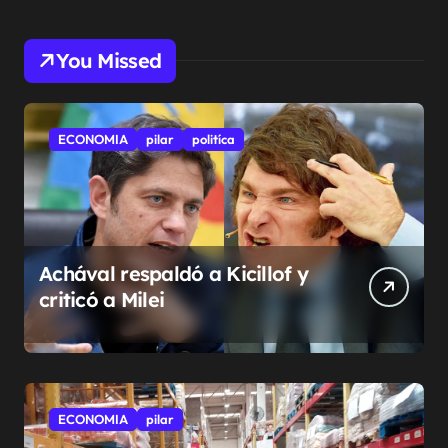
You Missed
ECONOMIA
pilar
politíca
Achával respaldó a Kicillof y
criticó a Milei
ECONOMIA
pilar