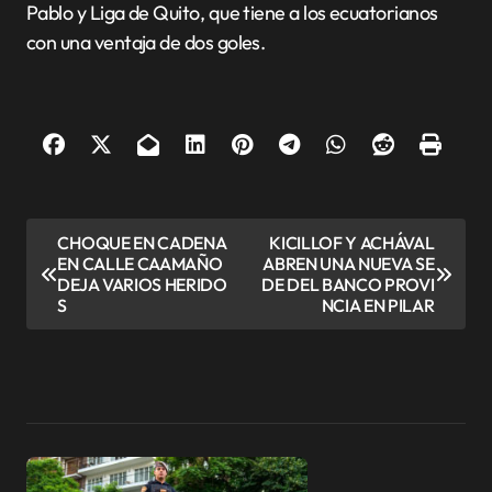
Pablo y Liga de Quito, que tiene a los ecuatorianos
con una ventaja de dos goles.
N
CHOQUE EN CADENA
KICILLOF Y ACHÁVAL
EN CALLE CAAMAÑO
ABREN UNA NUEVA SE
a
DEJA VARIOS HERIDO
DE DEL BANCO PROVI
v
S
NCIA EN PILAR
e
g
a
c
i