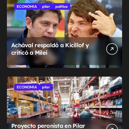
ECONOMIA
pilar
politíca
Achával respaldó a Kicillof y
criticó a Milei
ECONOMIA
pilar
Proyecto peronista en Pilar