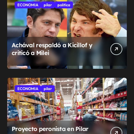
ECONOMIA
pilar
politíca
Achával respaldó a Kicillof y
criticó a Milei
ECONOMIA
pilar
Proyecto peronista en Pilar