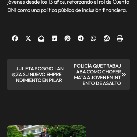
jóvenes desde los 13 años, reforzando el rol de Cuenta
DNI como una política pública de inclusión financiera.
N
POLICÍA QUE TRABAJ
JULIETA POGGIO LAN
ABA COMO CHOFER
a
ZA SU NUEVO EMPRE
MATA A JOVEN EN INT
NDIMIENTO EN PILAR
v
ENTO DE ASALTO
e
g
a
c
i