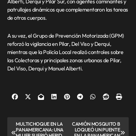
Alberti, Derqui y Pilar Sur, con agentes caminantes y
patrullajes dinámicos que complementaron las tareas
de otros cuerpos.
A su vez, el Grupo de Prevención Motorizada (GPM)
reforzó la vigilancia en Pilar, Del Viso y Derqui,
mientras que la Policía Local realizó controles sobre
las Colectoras y principales zonas urbanas de Pilar,
Del Viso, Derqui y Manuel Alberti.
N
MULTICHOQUE EN LA
CAMIÓN MOSQUITO B
PANAMERICANA: UNA
LOQUEÓ UN PUENTE
a
MUJER SUFRIÓ HERID
EN LA PANAMERICAN