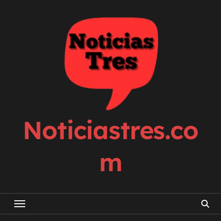
Skip
to
content
Noticiastres.co
m