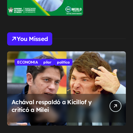
You Missed
ECONOMIA
pilar
politíca
Achával respaldó a Kicillof y
criticó a Milei