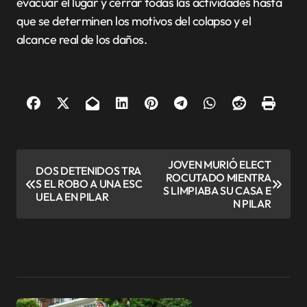
evacuar el lugar y cerrar todas las actividades hasta
que se determinen los motivos del colapso y el
alcance real de los daños.
N
JOVEN MURIÓ ELECT
DOS DETENIDOS TRA
ROCUTADO MIENTRA
a
S EL ROBO A UNA ESC
S LIMPIABA SU CASA E
UELA EN PILAR
v
N PILAR
e
g
a
c