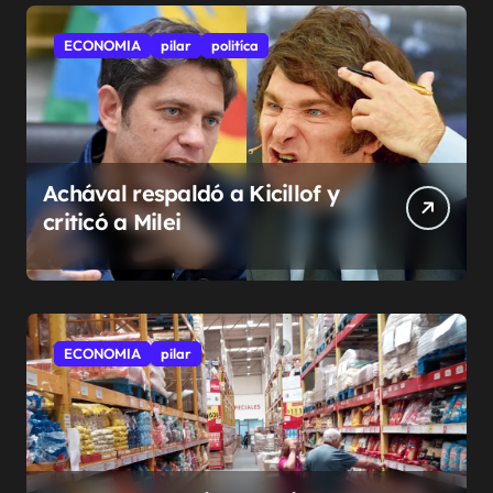
ECONOMIA
pilar
politíca
Achával respaldó a Kicillof y
criticó a Milei
ECONOMIA
pilar