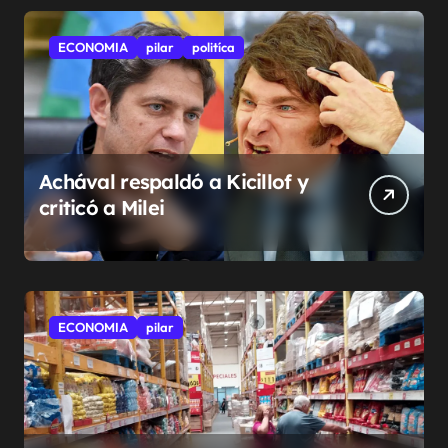
ECONOMIA
pilar
politíca
Achával respaldó a Kicillof y
criticó a Milei
ECONOMIA
pilar