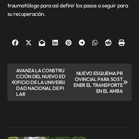
traumatólogo para así definir los pasos a seguir para
su recuperación.
N
AVANZA LA CONSTRU
NUEVO ESQUEMA PR
CCIÓN DEL NUEVO ED
a
OVINCIAL PARA SOST
IFICIO DE LA UNIVERSI
ENER EL TRANSPORTE
v
DAD NACIONAL DE PI
EN EL AMBA
LAR
e
g
a
c