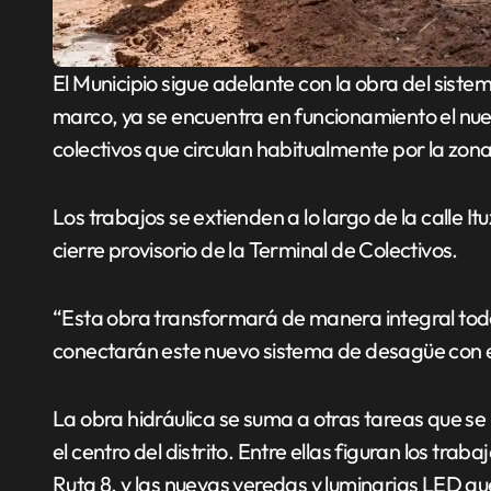
El Municipio sigue adelante con la obra del sistema de drenaje de agua en el centro de Pilar. En este
marco, ya se encuentra en funcionamiento el nu
colectivos que circulan habitualmente por la zona
Los trabajos se extienden a lo largo de la calle It
cierre provisorio de la Terminal de Colectivos.
“Esta obra transformará de manera integral todo 
conectarán este nuevo sistema de desagüe con e
La obra hidráulica se suma a otras tareas que se 
el centro del distrito. Entre ellas figuran los t
Ruta 8, y las nuevas veredas y luminarias LED que