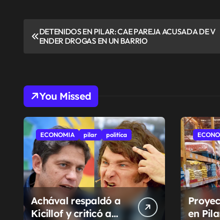
N
DETENIDOS EN PILAR: CAE PAREJA ACUSADA DE V
ENDER DROGAS EN UN BARRIO
a
v
e
You Missed
g
a
ECONOMIA
pilar
politíca
ECONO
c
i
ó
Achával respaldó a
Proyec
n
Kicillof y criticó a
en Pil