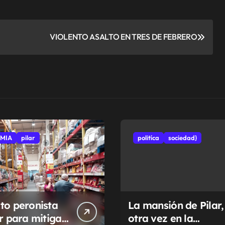
VIOLENTO ASALTO EN TRES DE FEBRERO
MIA
pilar
politíca
sociedad}
to peronista
La mansión de Pilar,
ar para mitigar
otra vez en la