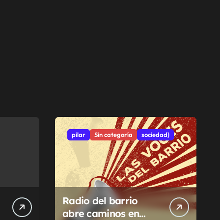
pilar
Sin categoría
sociedad}
Radio del barrio
abre caminos en