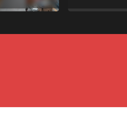
a de tasas
Justicia
pales