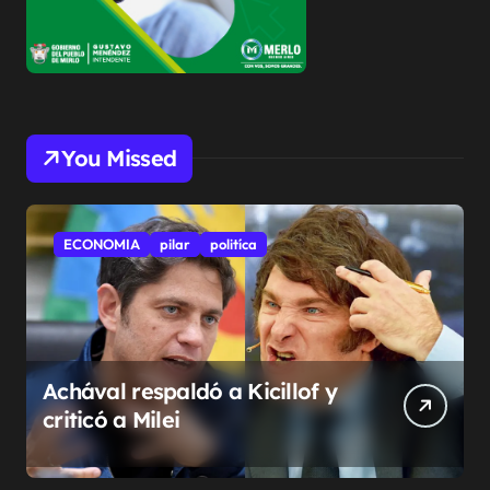
You Missed
ECONOMIA
pilar
politíca
Achával respaldó a Kicillof y
criticó a Milei