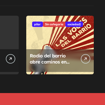
pilar
Sin categoría
sociedad}
Radio del barrio
abre caminos en
Pilar