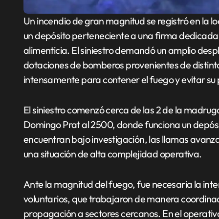
Un incendio de gran magnitud se registró en la localidad de Villa Rosa, donde las llamas alcanzaron
un depósito perteneciente a una firma dedicada 
alimenticia. El siniestro demandó un amplio despl
dotaciones de bomberos provenientes de distintos
intensamente para contener el fuego y evitar su
El siniestro comenzó cerca de las 2 de la madrug
Domingo Prat al 2500, donde funciona un depósit
encuentran bajo investigación, las llamas avan
una situación de alta complejidad operativa.
Ante la magnitud del fuego, fue necesaria la i
voluntarios, que trabajaron de manera coordinad
propagación a sectores cercanos. En el operativo 