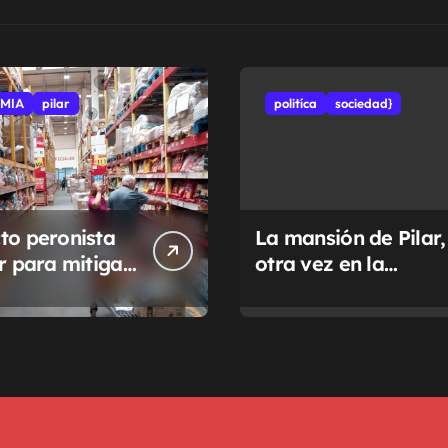
MIA
pilar
politíca
sociedad}
to peronista
La mansión de Pilar,
ar para mitigar
otra vez en la
a de tasas
Justicia
pales