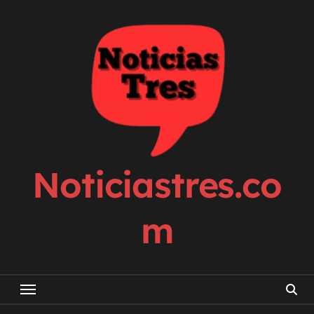
Skip
to
content
Noticiastres.co
m