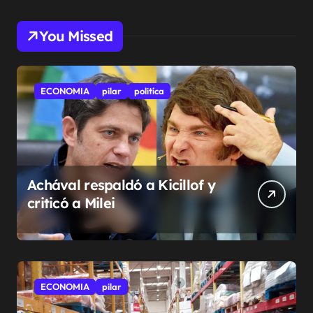
You Missed
ECONOMIA
pilar
politíca
Achával respaldó a Kicillof y
criticó a Milei
ECONOMIA
pilar