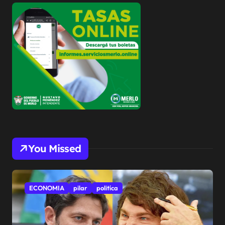
You Missed
ECONOMIA
pilar
politíca