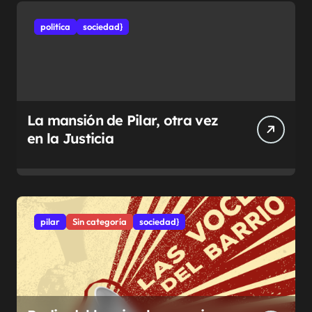
politíca
sociedad}
La mansión de Pilar, otra vez
en la Justicia
pilar
Sin categoría
sociedad}