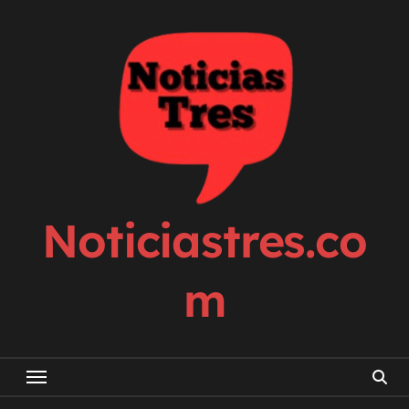
Skip
to
content
Noticiastres.co
m