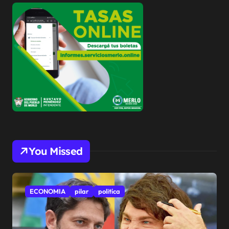
You Missed
ECONOMIA
pilar
politíca