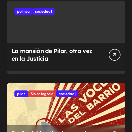
politíca
sociedad}
La mansión de Pilar, otra vez
en la Justicia
pilar
Sin categoría
sociedad}